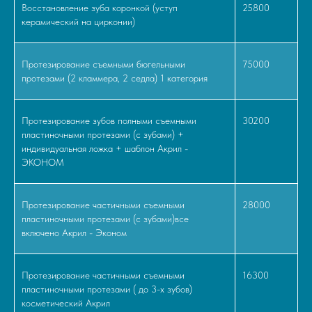
Восстановление зуба коронкой (уступ
25800
керамический на цирконии)
Протезирование съемными бюгельными
75000
протезами (2 кламмера, 2 седла) 1 категория
Протезирование зубов полными съемными
30200
пластиночными протезами (с зубами) +
индивидуальная ложка + шаблон Акрил -
ЭКОНОМ
Протезирование частичными съемными
28000
пластиночными протезами (с зубами)все
включено Акрил - Эконом
Протезирование частичными съемными
16300
пластиночными протезами ( до 3-х зубов)
косметический Акрил