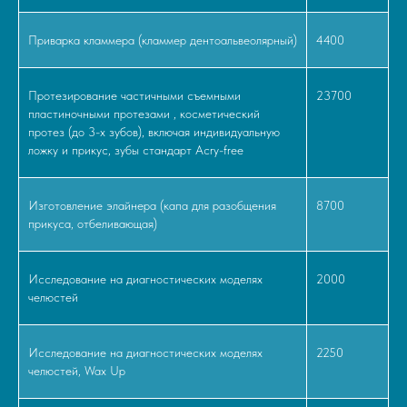
Приварка кламмера (кламмер дентоальвеолярный)
4400
Протезирование частичными съемными
23700
пластиночными протезами , косметический
протез (до 3-х зубов), включая индивидуальную
ложку и прикус, зубы стандарт Acry-free
Изготовление элайнера (капа для разобщения
8700
прикуса, отбеливающая)
Исследование на диагностических моделях
2000
челюстей
Исследование на диагностических моделях
2250
челюстей, Wax Up