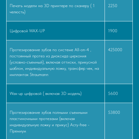
Печать модели на 3D принтере по сканеру ( 1
2250
челюсть)
Цифровой WAX-UP
1900
Протезирование зубов по системе All-on-4 ,
425000
постоянный протез из диоксида циркония
(условно-съемный), включая оттиски, прикусной
шаблон, индивидуальную ложку, трансфер чек, на
имплантах Straumann
Wax-up цифровой ( включая 3D модель)
5600
Протезирование зубов полными съемными
53800
пластиночными протезами (включая
индивидуальную ложку и прикус) Acry-free -
Премиум