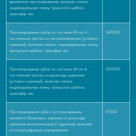
временное протезирование, включая слепки,
индивидуальную ложку, прикусной шаблон,
трансфер чек
Протезирование зубов по системе All-on-6 ,
349000
постоянный протез из металлокерамики (условно-
съемный), включая слепки, индивидуальную ложку,
прикусной шаблон, трансфер чек
Протезирование зубов по системе All-on-6 ,
509000
постоянный протез из диоксида циркония
(условно-съемный), включая слепки,
индивидуальную ложку, прикусной шаблон,
трансфер чек
Протезирование зуба с использованием
47300
импланта Straumann, коронка из диоксида
циркония анатомическая (1 единица), включая
оттиски/цифровое сканирование