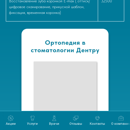
Восстановление зуба коронкой E-max ( оттиск/
32500
цифровое сканирование, прикусной шаблон,
фиксация, временная коронка)
Ортопедия в
стоматологии Дентру
Акции
Акции
Услуги
Услуги
Врачи
Врачи
Отзывы
Отзывы
Контакты
Контакты
О компании
О компани
Ваканс