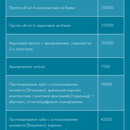
Протез all-on-6 композитный на балке
311000
Протез all-on-6 акриловый на балке
311000
Акриловый протез с армированием, съемный на
110300
2-х локаторах
Армирование сеткой
7500
Протезирование зуба с использованием
16800
импланта (Straumann), временная коронка
композитная с винтовой фиксацией,(1 единица) +
абатмент, оттиски/цифровое сканирование
Протезирование зуба с использованием
42500
импланта (Straumann), коронка