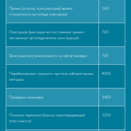
Прием (осмотр, консультация) врача-
560
стоматолога-ортопеда повторный
Повторная фиксация на постоянный цемент
700
несъемных ортопедических конструкций
1
Фиксация внутриканального штифта/ вкладки
700
Пластмассовые
Перебазировка съемного протеза лабораторным
4000
методом
Приварка кламмера
2
3400
Акриловые
Починка перелома базиса самотвердеющей
3200
пластмассой