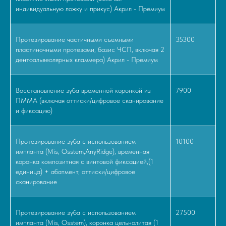
индивидуальную ложку и прикус) Акрил - Премиум
Протезирование частичными съемными
35300
пластиночными протезами, базис ЧСП, включая 2
дентоальвеолярных кламмера) Акрил - Премиум
Восстановление зуба временной коронкой из
7900
ПММА (включая оттиски/цифровое сканирование
и фиксацию)
Протезирование зуба с использованием
10100
импланта (Mis, Osstem,AnyRidge), временная
коронка композитная с винтовой фиксацией,(1
единица) + абатмент, оттиски/цифровое
сканирование
Протезирование зуба с использованием
27500
импланта (Mis, Osstem), коронка цельнолитая (1