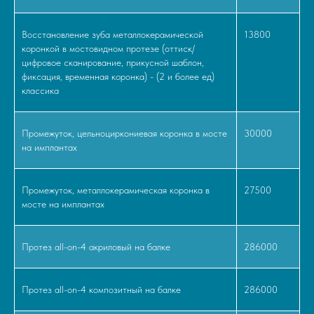
Восстановление зуба металлокерамической
13800
коронкой в мостовидном протезе (оттиск/
цифровое сканирование, прикусной шаблон,
фиксация, временная коронка) - (2 и более ед)
классика
Промежуток, цельноциркониевая коронка в мосте
30000
на имплантах
Промежуток, металлокерамическая коронка в
27500
мосте на имплантах
Протез all-on-4 акриловый на балке
286000
Протез all-on-4 композитный на балке
286000