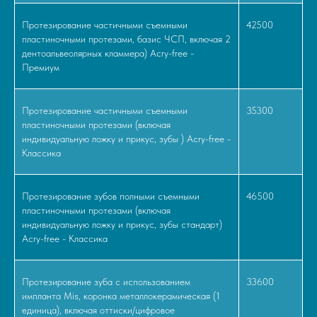
Протезирование частичными съемными
42500
пластиночными протезами, базис ЧСП, включая 2
дентоальвеолярных кламмера) Acry-free -
Премиум
Протезирование частичными съемными
35300
пластиночными протезами (включая
индивидуальную ложку и прикус, зубы ) Acry-free -
Классика
Протезирование зубов полными съемными
46500
пластиночными протезами (включая
индивидуальную ложку и прикус, зубы стандарт)
Acry-free - Классика
Протезирование зуба с использованием
33600
импланта Mis, коронка металлокерамическая (1
единица), включая оттиски/цифровое