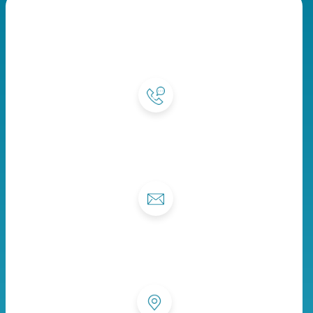
Стоматологическая
клиника Dentru.ru
Телефон
+7 (3439) 29-15-85
E-mail
dentru291585@yandex.ru