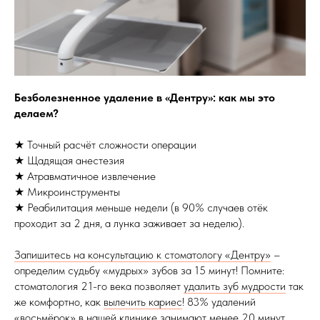
Безболезненное удаление в «Дентру»: как мы это
делаем?
★ Точный расчёт сложности операции
★ Щадящая анестезия
★ Атравматичное извлечение
★ Микроинструменты
★ Реабилитация меньше недели (в 90% случаев отёк
проходит за 2 дня, а лунка заживает за неделю).
Запишитесь на консультацию к стоматологу «Дентру»
–
определим судьбу «мудрых» зубов за 15 минут! Помните:
стоматология 21-го века позволяет
удалить зуб мудрости
так
же комфортно, как
вылечить кариес
! 83% удалений
«восьмёрок» в нашей клинике занимают менее 20 минут